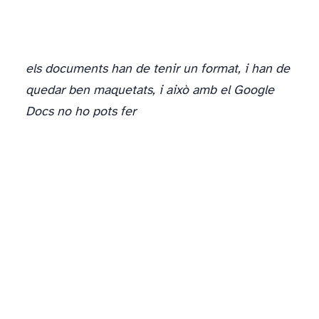
els documents han de tenir un format, i han de
quedar ben maquetats, i això amb el Google
Docs no ho pots fer
va fer servir l’expresió “passar-se l’excel”, fent referencia a no poder crear ni una sola pestanya ni columna mes. Amb les fulles de càlcul de Google tindries una demo del primer nivell de l’excel.