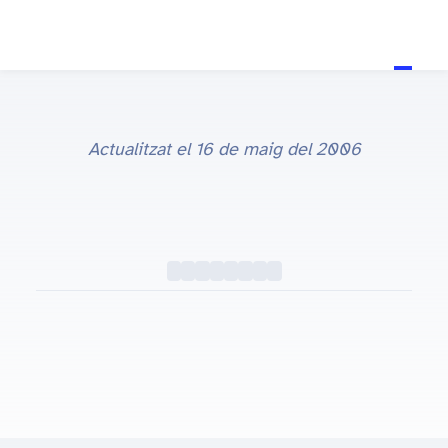
Actualitzat el
16 de maig del 2006
Qooqle video