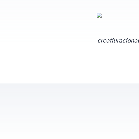
Segons diu en el correu, si veus a la noia girant en el sentit de les busques del rellotge significa que estàs utilitzant el costat dret del cervell, el
creatiu
racional