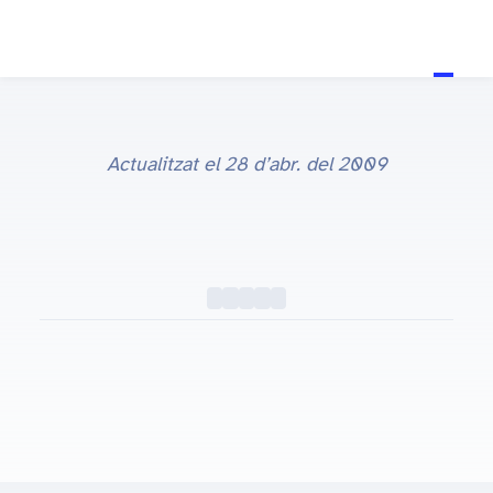
Actualitzat el
28 d’abr. del 2009
Escalat d'imatges