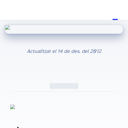
Actualitzat el
14 de des. del 2012
Fa 3 mesos, per Nadal, em van regalar un