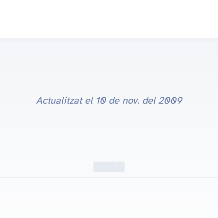
Actualitzat el
10 de nov. del 2009
L'origen de la festa