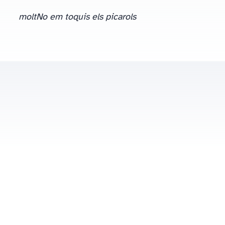
fet coincidint amb el Nadal.
molt
No em toquis els picarols