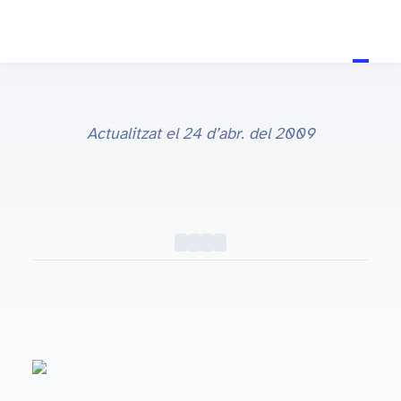
Actualitzat el
24 d’abr. del 2009
Recopilació de fons d'escriptori (wallpapers)