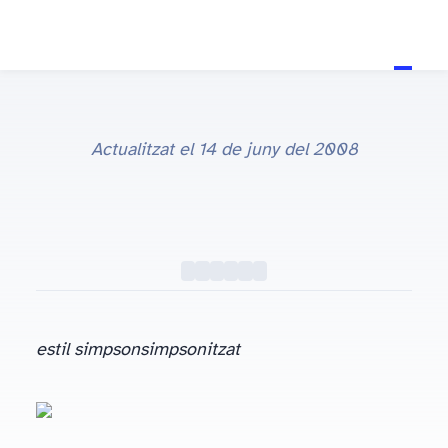
23 de jul. del 2007
Actualitzat el
14 de juny del 2008
estil simpson
simpsonitzat